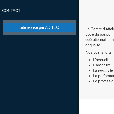
CONTACT
Site réalisé par ADITEC
Le Centre d'Affa
votre disposition
opérationnel imm
et qualité.
Nos points forts :
L'accueil
L'amabilité
La réactivité
La performa
Le professi