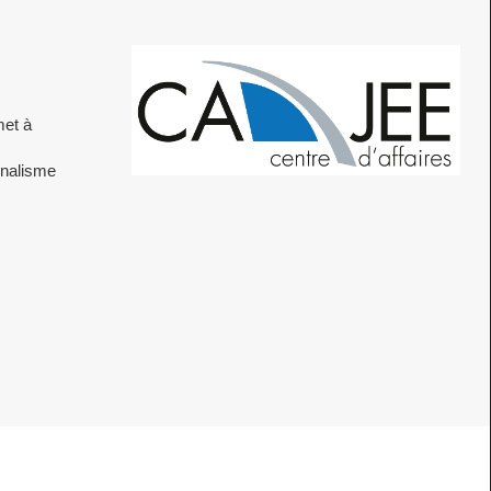
met à
nnalisme