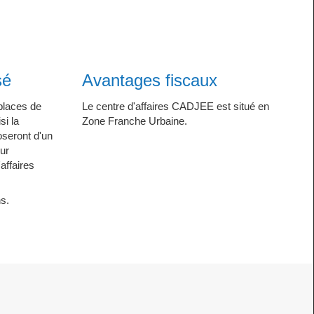
sé
Avantages fiscaux
 places de
Le centre d'affaires CADJEE est situé en
si la
Zone Franche Urbaine.
oseront d'un
eur
affaires
ons.