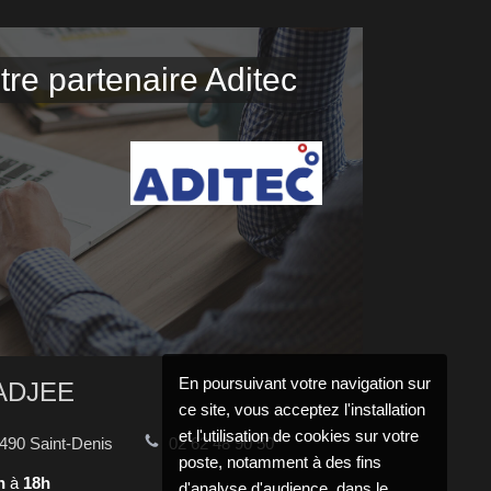
re partenaire Aditec
En poursuivant votre navigation sur
CADJEE
ce site, vous acceptez l'installation
et l'utilisation de cookies sur votre
490
Saint-Denis
02 62 48 90 50
poste, notamment à des fins
h
à
18h
d'analyse d'audience, dans le