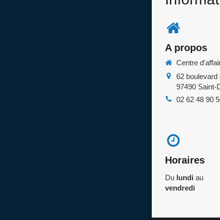
A propos
Centre d'aff
62 boulevard 
97490
Saint-
02 62 48 90 
Horaires
Du
lundi
au
vendredi