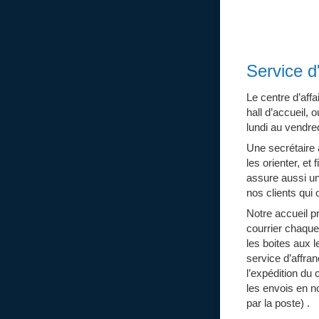
Service d
Le centre d’af
hall d’accueil,
lundi au vendred
Une secrétaire a
les orienter, et 
assure aussi un
nos clients qui 
Notre accueil pr
courrier chaque 
les boites aux 
service d’affr
l’expédition du 
les envois en n
par la poste) .