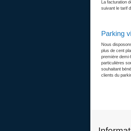
La facturation d
suivant le tarif
Parking v
Nous disposons 
plus de cent pla
première demi-
particulières s
souhaitant bénéf
clients du parki
Informat